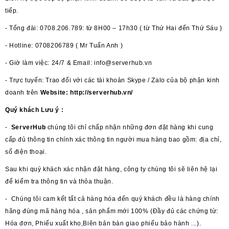
tiếp.
- Tổng đài: 0708.206.789: từ 8H00 – 17h30 ( từ Thứ Hai đến Thứ Sáu )
- Hotline: 0708206789 ( Mr Tuấn Anh )
- Giờ làm việc: 24/7 & Email: info@serverhub.vn
- Trực tuyến: Trao đổi với các tài khoản Skype / Zalo của bộ phận kinh
doanh trên
Website:
http://serverhub.vn/
Quý khách Lưu ý :
-
ServerHub
chúng tôi chỉ chấp nhận những đơn đặt hàng khi cung
cấp đủ thông tin chính xác thông tin người mua hàng bao gồm: địa chỉ,
số điện thoại.
Sau khi quý khách xác nhận đặt hàng, công ty chúng tôi sẽ liên hệ lại
để kiểm tra thông tin và thỏa thuận.
- Chúng tôi cam kết tất cả hàng hóa đến quý khách đều là hàng chính
hãng đúng mã hàng hóa , sản phẩm mới 100% (Đầy đủ các chứng từ:
Hóa đơn, Phiếu xuất kho,Biên bản bàn giao phiếu bảo hành ...).