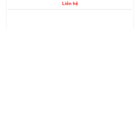
Liên hệ
HPE ProLiant DL360 Gen10 Siver 4210
MSP: 16Gb 4 x 3.5 inch LFF
Liên hệ