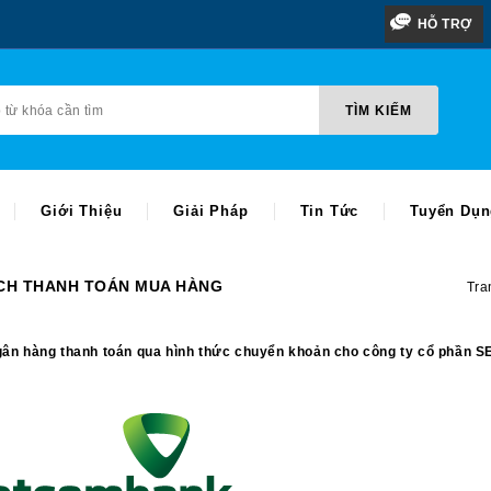
HỖ TRỢ
TÌM KIẾM
TÌM KIẾM
Giới Thiệu
Giải Pháp
Tin Tức
Tuyển Dụ
CH THANH TOÁN MUA HÀNG
Tra
gân hàng thanh toán qua hình thức chuyển khoản cho công ty cổ phầ