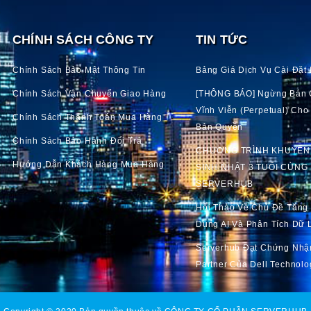
CHÍNH SÁCH CÔNG TY
TIN TỨC
Chính Sách Bảo Mật Thông Tin
Bảng Giá Dịch Vụ Cài Đặt I
Chính Sách Vận Chuyển Giao Hàng
[THÔNG BÁO] Ngừng Bán 
Vĩnh Viễn (perpetual) Ch
Chính Sách Thanh Toán Mua Hàng
Bản Quyền
Chính Sách Bảo Hành Đổi Trả
CHƯƠNG TRÌNH KHUYẾN
Hướng Dẫn Khách Hàng Mua Hàng
SINH NHẬT 3 TUỔI CÙNG
SERVERHUB
Hội Thảo Về Chủ Đề Tăng
Dụng AI Và Phân Tích Dữ 
Serverhub Đạt Chứng Nhậ
Partner Của Dell Technolo