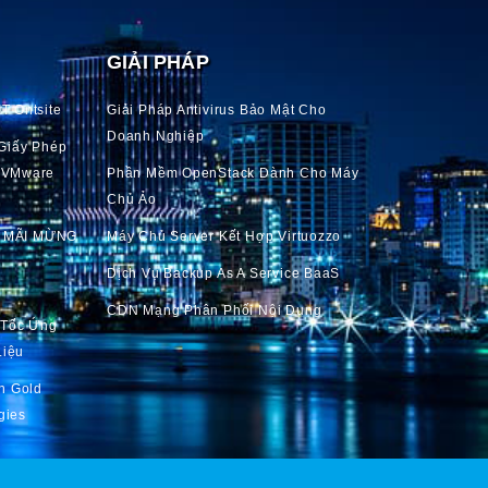
GIẢI PHÁP
T Ontsite
Giải Pháp Antivirus Bảo Mật Cho
Doanh Nghiệp
Giấy Phép
o VMware
Phần Mềm OpenStack Dành Cho Máy
Chủ Ảo
 MÃI MỪNG
Máy Chủ Server Kết Hợp Virtuozzo
Dịch Vụ Backup As A Service BaaS
CDN Mạng Phân Phối Nội Dung
 Tốc Ứng
Liệu
n Gold
gies