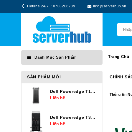
Hotline 24/7 :
0708206789
info@serverhub.vn
Trang Chủ
Danh Mục Sản Phẩm
SẢN PHẨM MỚI
CHÍNH SÁ
Dell Poweredge T160 E-2434
Thông tin N
Liên hệ
Dell Poweredge T360 E-2436
Liên hệ