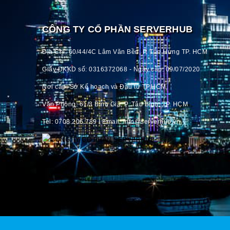
CÔNG TY CỔ PHẦN SERVERHUB
Địa Chỉ: 60/44/4C Lâm Văn Bền, P. Tân Hưng TP. HCM
Giấy ĐKKD số: 0316372068 - Ngày cấp: 09/07/2020
Nơi cấp: Sở Kế hoạch và Đầu tư TP.HCM
Văn Phòng: 61/3 Bình Giã, P. Tân Bình, TP. HCM
Tel: 0708.206.789 I Email: info@serverhub.vn