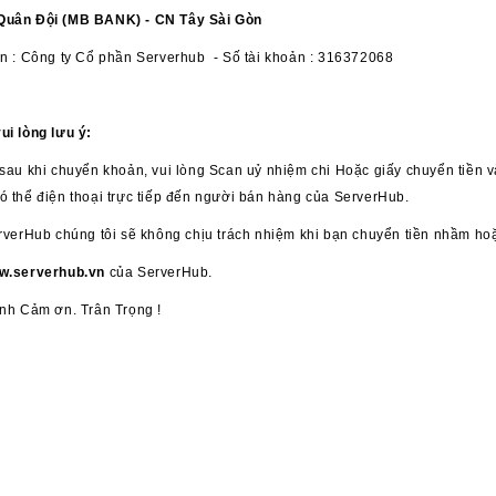
Quân Đội (MB BANK) - CN Tây Sài Gòn
ản : Công ty Cổ phần Serverhub - Số tài khoản : 316372068
ui lòng lưu ý:
sau khi chuyển khoản, vui lòng Scan uỷ nhiệm chi Hoặc giấy chuyển tiền 
 thể điện thoại trực tiếp đến người bán hàng của ServerHub.
rverHub chúng tôi sẽ không chịu trách nhiệm khi bạn chuyển tiền nhầm hoặ
w.serverhub.vn
của ServerHub.
ành Cảm ơn. Trân Trọng !